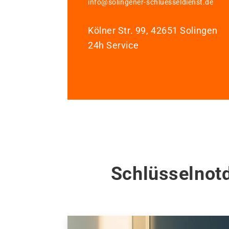
info@solingener-schluesseldienst.de
Kölner Str. 99, 42651 Solingen
24h Service
Schlüsselnotd