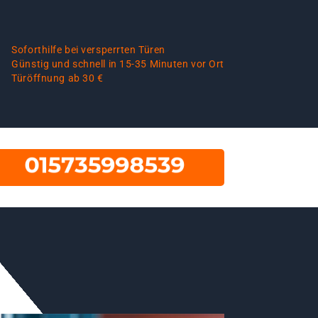
Soforthilfe bei versperrten Türen
Günstig und schnell in 15-35 Minuten vor Ort
Türöffnung ab 30 €