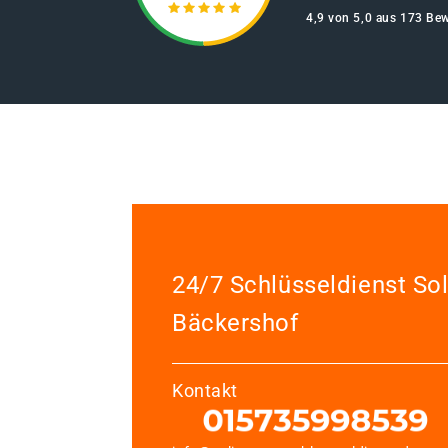
4,9 von 5,0 aus 173 Be
24/7 Schlüsseldienst So
Bäckershof
Kontakt