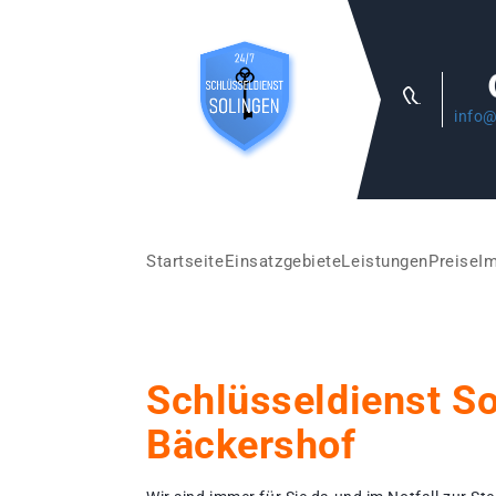
info@
Startseite
Einsatzgebiete
Leistungen
Preise
I
Schlüsseldienst S
Bäckershof