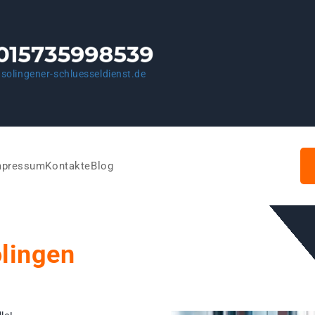
solingener-schluesseldienst.de
mpressum
Kontakte
Blog
olingen