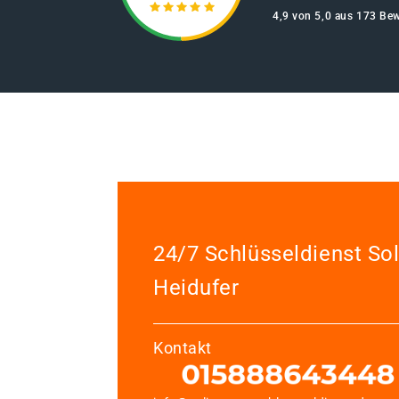
4,9 von 5,0 aus 173 Be
24/7 Schlüsseldienst So
Heidufer
Kontakt