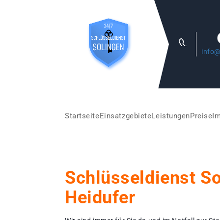
info@
Startseite
Einsatzgebiete
Leistungen
Preise
I
Schlüsseldienst S
Heidufer