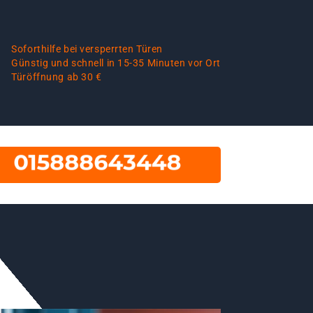
Soforthilfe bei versperrten Türen
Günstig und schnell in 15-35 Minuten vor Ort
Türöffnung ab 30 €