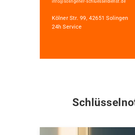
info@solingener-schluesseldienst.de
Kölner Str. 99, 42651 Solingen
24h Service
Schlüsselnot