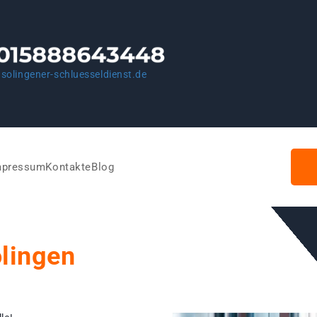
solingener-schluesseldienst.de
mpressum
Kontakte
Blog
olingen