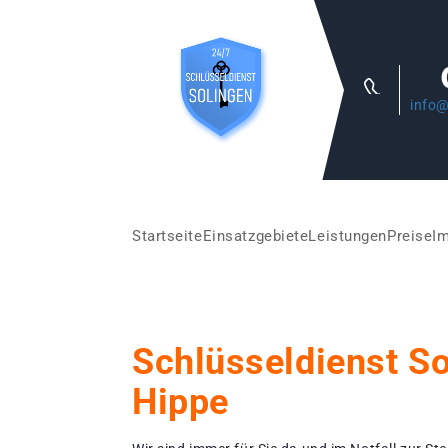
info@
Startseite
Einsatzgebiete
Leistungen
Preise
I
Schlüsseldienst S
Hippe