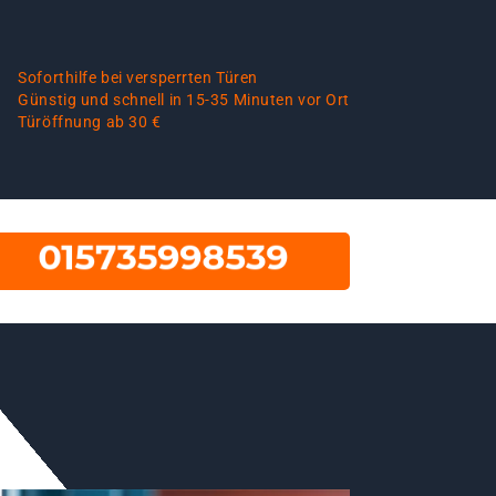
Soforthilfe bei versperrten Türen
Günstig und schnell in 15-35 Minuten vor Ort
Türöffnung ab 30 €