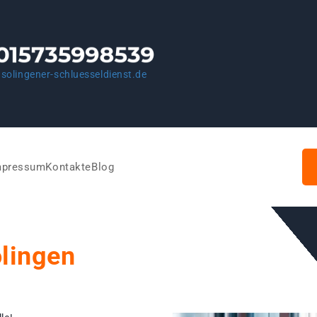
solingener-schluesseldienst.de
mpressum
Kontakte
Blog
olingen