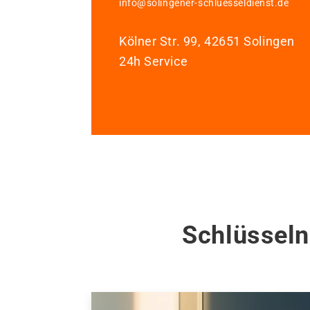
info@solingener-schluesseldienst.de
Kölner Str. 99, 42651 Solingen
24h Service
Schlüsseln