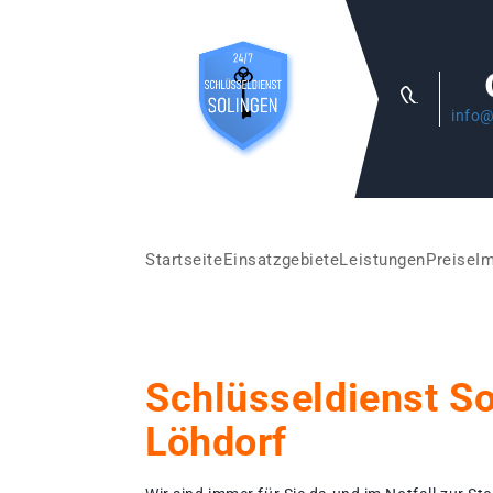
info@
Startseite
Einsatzgebiete
Leistungen
Preise
I
Schlüsseldienst S
Löhdorf