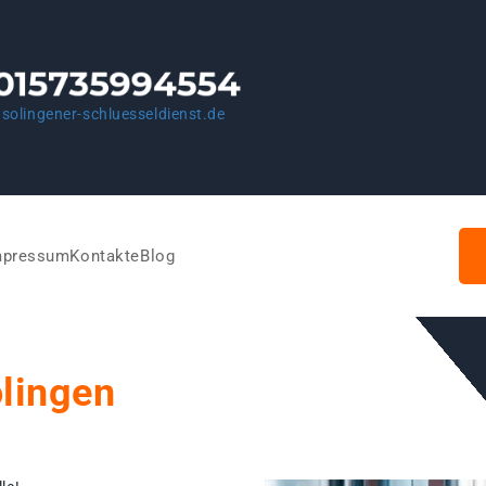
solingener-schluesseldienst.de
mpressum
Kontakte
Blog
olingen