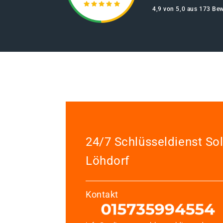
4,9 von 5,0 aus 173 Be
24/7 Schlüsseldienst So
Löhdorf
Kontakt