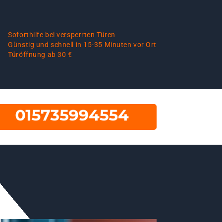
Soforthilfe bei versperrten Türen
Günstig und schnell in 15-35 Minuten vor Ort
Türöffnung ab 30 €