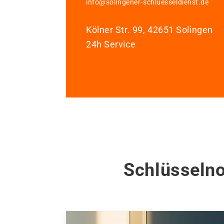
info@solingener-schluesseldienst.de
Kölner Str. 99, 42651 Solingen
24h Service
Schlüsselno