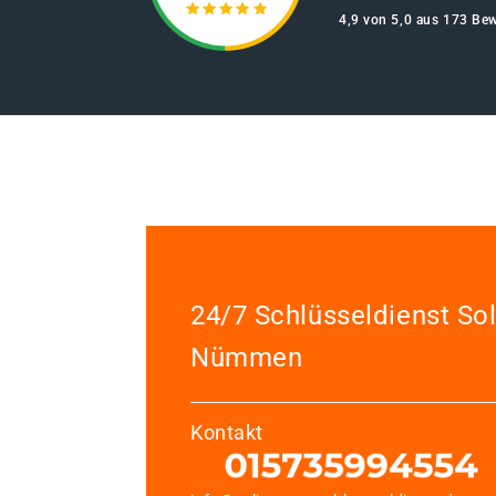
4,9 von 5,0 aus 173 Be
24/7 Schlüsseldienst So
Nümmen
Kontakt