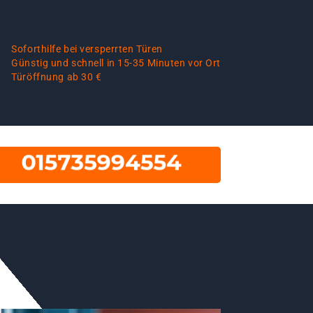
Soforthilfe bei versperrten Türen
Günstig und schnell in 15-35 Minuten vor Ort
Türöffnung ab 30 €