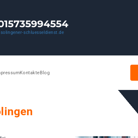
solingener-schluesseldienst.de
mpressum
Kontakte
Blog
olingen