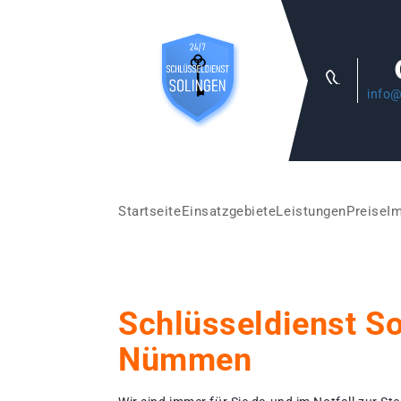
info@
Startseite
Einsatzgebiete
Leistungen
Preise
I
Schlüsseldienst S
Nümmen