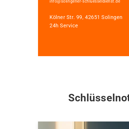
info@solingener-schluesseldienst.de
Kölner Str. 99, 42651 Solingen
24h Service
Schlüsselno