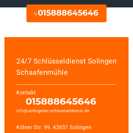
24/7 Schlüsseldienst Solingen
Schaafenmühle
Kontakt
info@solingener-schluesseldienst.de
Kölner Str. 99, 42651 Solingen