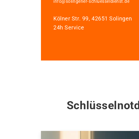
info@solingener-schluesseldienst.de
Kölner Str. 99, 42651 Solingen
24h Service
Schlüsselnotd