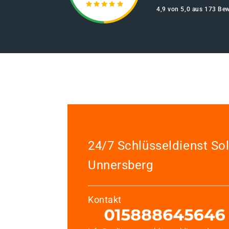
4,9 von 5,0 aus 173 Be
24/7 Schlüsseldienst So
Unnersberg
Kontakt