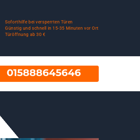
Soforthilfe bei versperrten Türen
Günstig und schnell in 15-35 Minuten vor Ort
Türöffnung ab 30 €