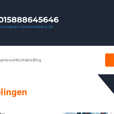
solingener-schluesseldienst.de
mpressum
Kontakte
Blog
olingen