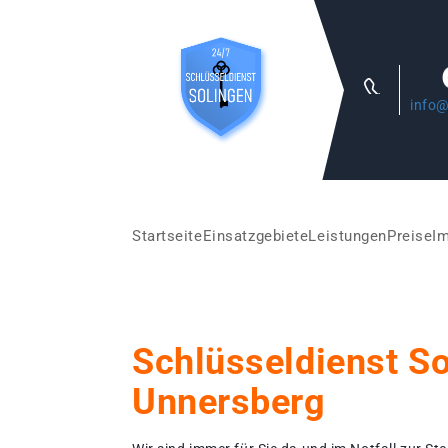
info@
Startseite
Einsatzgebiete
Leistungen
Preise
I
Schlüsseldienst S
Unnersberg