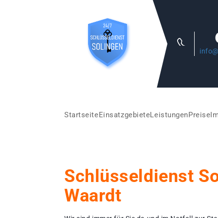
info@
Startseite
Einsatzgebiete
Leistungen
Preise
I
Schlüsseldienst S
Waardt