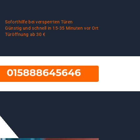
Soforthilfe bei versperrten Türen
Günstig und schnell in 15-35 Minuten vor Ort
Türöffnung ab 30 €