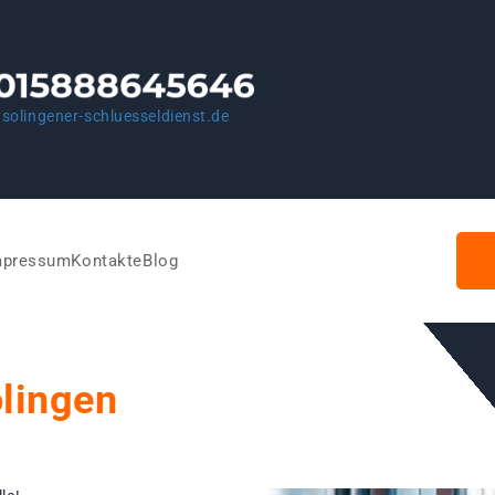
solingener-schluesseldienst.de
mpressum
Kontakte
Blog
olingen