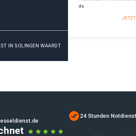
da.
JETZT
ST IN SOLINGEN WAARDT
24 Stunden Notdiens
uesseldienst.de
chnet