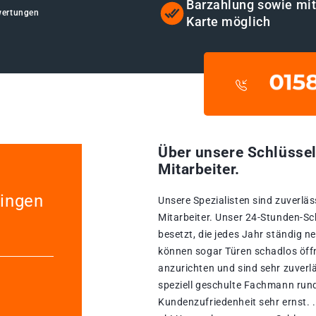
Barzahlung sowie mi
wertungen
Karte möglich
Über unsere Schlüssel
Mitarbeiter.
lingen
Unsere Spezialisten sind zuverläs
Mitarbeiter. Unser 24-Stunden-Sc
besetzt, die jedes Jahr ständig n
können sogar Türen schadlos öff
anzurichten und sind sehr zuverl
speziell geschulte Fachmann run
Kundenzufriedenheit sehr ernst. .