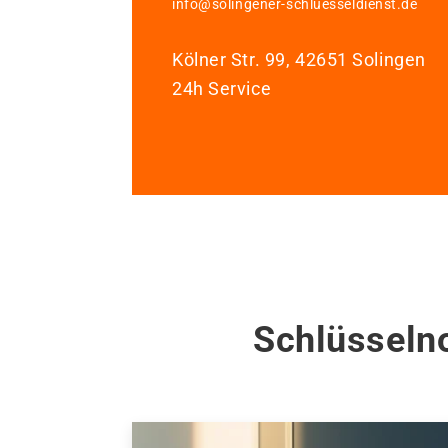
info@solingener-schluesseldienst.de
Kölner Str. 99, 42651 Solingen
24h Service
Schlüsselno