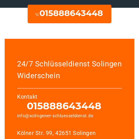
24/7 Schlüsseldienst Solingen
Widerschein
Kontakt
info@solingener-schluesseldienst.de
Kölner Str. 99, 42651 Solingen