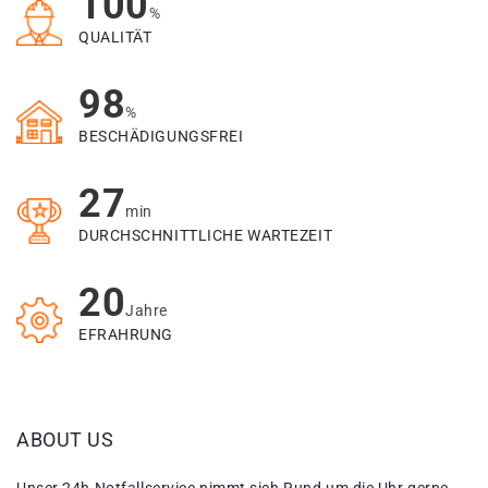
100
%
QUALITÄT
98
%
BESCHÄDIGUNGSFREI
27
min
DURCHSCHNITTLICHE WARTEZEIT
20
Jahre
EFRAHRUNG
ABOUT US
Unser 24h Notfallservice nimmt sich Rund um die Uhr gerne