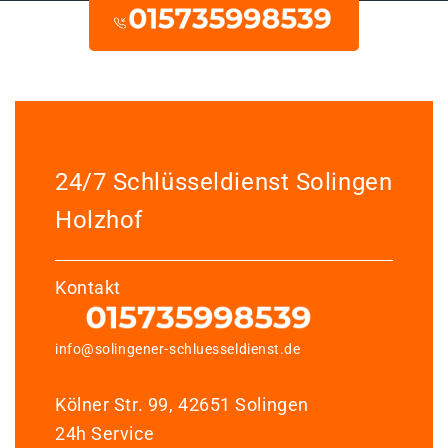
24/7 Schlüsseldienst Solingen
Holzhof
Kontakt
info@solingener-schluesseldienst.de
Kölner Str. 99, 42651 Solingen
24h Service